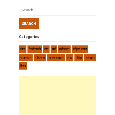
Categories
खेल
टेक्नोलॉजी
देश
धर्म
मनोरंजन
महिला जगत
राजस्थान
राशिफल
लाइफस्टाइल
लेख
विदेश
व्यवसाय
शिक्षा