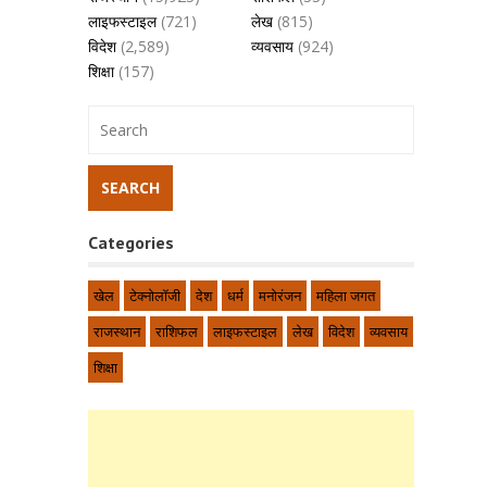
लाइफस्टाइल
(721)
लेख
(815)
विदेश
(2,589)
व्यवसाय
(924)
शिक्षा
(157)
Categories
खेल
टेक्नोलॉजी
देश
धर्म
मनोरंजन
महिला जगत
राजस्थान
राशिफल
लाइफस्टाइल
लेख
विदेश
व्यवसाय
शिक्षा