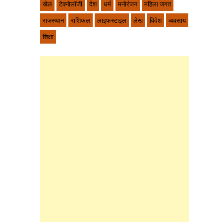
खेल
टेक्नोलॉजी
देश
धर्म
मनोरंजन
महिला जगत
राजस्थान
राशिफल
लाइफस्टाइल
लेख
विदेश
व्यवसाय
शिक्षा