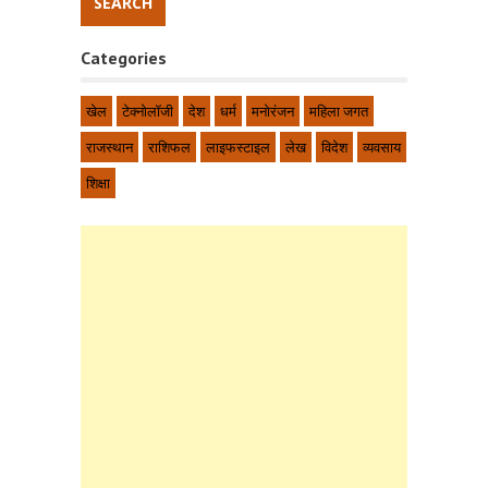
Categories
खेल
टेक्नोलॉजी
देश
धर्म
मनोरंजन
महिला जगत
राजस्थान
राशिफल
लाइफस्टाइल
लेख
विदेश
व्यवसाय
शिक्षा