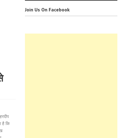
Join Us On Facebook
े
 हरदीप
ा है कि
िख
ा,