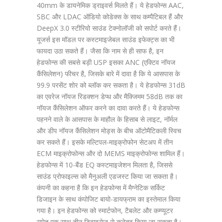
40mm के डायनेमिक ड्राइवर्स मिलते हैं। ये हेडफोन्स AAC,
SBC और LDAC ऑडियो कोडेक्स के साथ कम्पैटिबल हैं और
DeepX 3.0 स्टीरियो साउंड टेक्नोलॉजी को सपोर्ट करते हैं।
यूजर्स इस मॉडल पर कस्टमाइजेबल साउंड इफेक्ट्स का भी
फायदा उठा सकते हैं। जैसा कि नाम से ही साफ है, इन
हेडफोन्स की सबसे बड़ी USP इसका ANC (एक्टिव नॉयज
कैंसिलेशन) फीचर है, जिसके बारे में दावा है कि ये आसपास के
99.9 परसेंट शोर को ब्लॉक कर सकता है। ये हेडफोन्स 31dB
का एवरेज नॉयज रिडक्शन डेप्थ और मैक्जिमम 58dB तक का
नॉयज कैंसिलेशन ऑफर करने का दावा करते हैं। ये हेडफोन्स
पहनने वाले के आसपास के माहौल के हिसाब से लाइट, नॉर्मल
और डीप नॉयज कैंसिलेशन मोड्स के बीच ऑटोमैटिकली स्विच
कर सकते हैं। इसके मल्टिपल-माइक्रोफोन सेटअप में तीन
ECM माइक्रोफोन्स और दो MEMS माइक्रोफोन्स शामिल हैं।
हेडफोन्स में 10-बैंड EQ कस्टमाइजेशन मिलता है, जिससे
साउंड प्रोफाइल्स को मैनुअली एडजस्ट किया जा सकता है।
कंपनी का कहना है कि इन हेडफोन्स में मैग्नेटिक सर्किट
डिजाइन के साथ कंपोजिट बायो-डायफ्राम का इस्तेमाल किया
गया है। इन हेडफोन्स को स्मार्टफोन, टैबलेट और कम्प्यूटर
समेत एक साथ तीन डिवाइसेज से कनेक्ट किया जा सकता है।