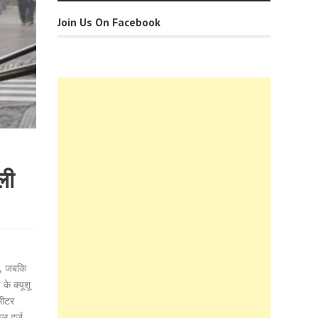
Join Us On Facebook
ली
ए, जबकि
े क्यूशू
मीटर
कल दर्ज