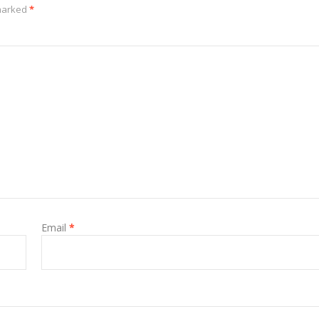
 marked
*
Email
*