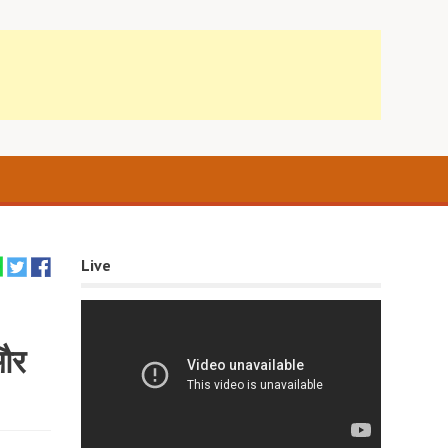
Live
 और