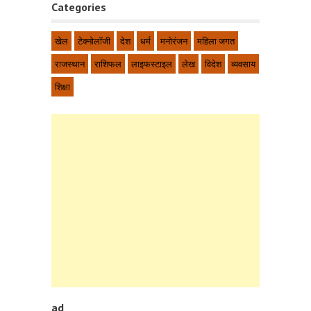
Categories
खेल
टेक्नोलॉजी
देश
धर्म
मनोरंजन
महिला जगत
राजस्थान
राशिफल
लाइफस्टाइल
लेख
विदेश
व्यवसाय
शिक्षा
ad