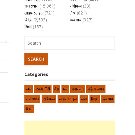
राजस्थान
(15,961)
राशिफल
(33)
लाइफस्टाइल
(721)
लेख
(821)
विदेश
(2,593)
व्यवसाय
(927)
शिक्षा
(157)
Categories
खेल
टेक्नोलॉजी
देश
धर्म
मनोरंजन
महिला जगत
राजस्थान
राशिफल
लाइफस्टाइल
लेख
विदेश
व्यवसाय
शिक्षा