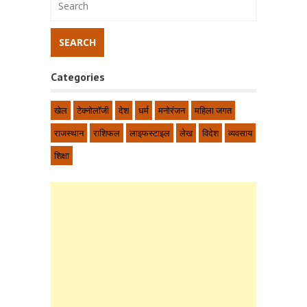
Categories
खेल
टेक्नोलॉजी
देश
धर्म
मनोरंजन
महिला जगत
राजस्थान
राशिफल
लाइफस्टाइल
लेख
विदेश
व्यवसाय
शिक्षा