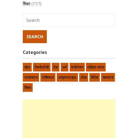
शिक्षा
(157)
Categories
खेल
टेक्नोलॉजी
देश
धर्म
मनोरंजन
महिला जगत
राजस्थान
राशिफल
लाइफस्टाइल
लेख
विदेश
व्यवसाय
शिक्षा