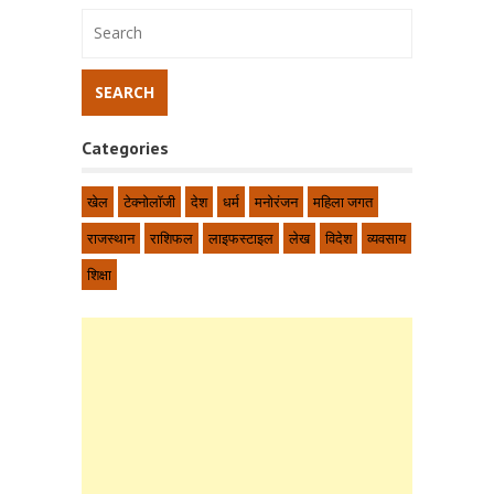
Categories
खेल
टेक्नोलॉजी
देश
धर्म
मनोरंजन
महिला जगत
राजस्थान
राशिफल
लाइफस्टाइल
लेख
विदेश
व्यवसाय
शिक्षा