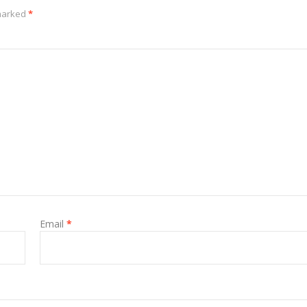
 marked
*
Email
*