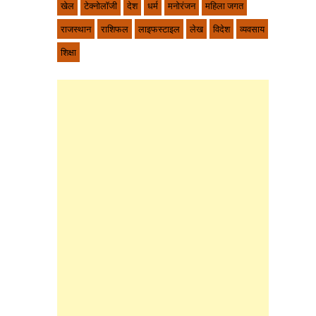
खेल
टेक्नोलॉजी
देश
धर्म
मनोरंजन
महिला जगत
राजस्थान
राशिफल
लाइफस्टाइल
लेख
विदेश
व्यवसाय
शिक्षा