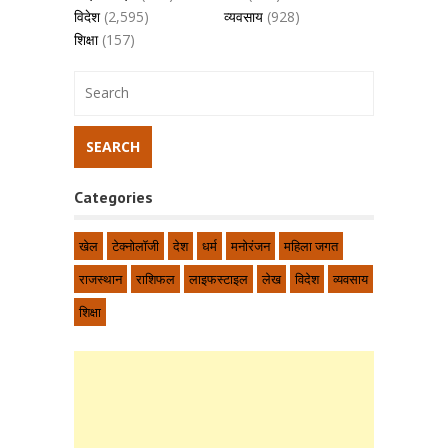
विदेश
(2,595)
व्यवसाय
(928)
शिक्षा
(157)
Categories
खेल
टेक्नोलॉजी
देश
धर्म
मनोरंजन
महिला जगत
राजस्थान
राशिफल
लाइफस्टाइल
लेख
विदेश
व्यवसाय
शिक्षा