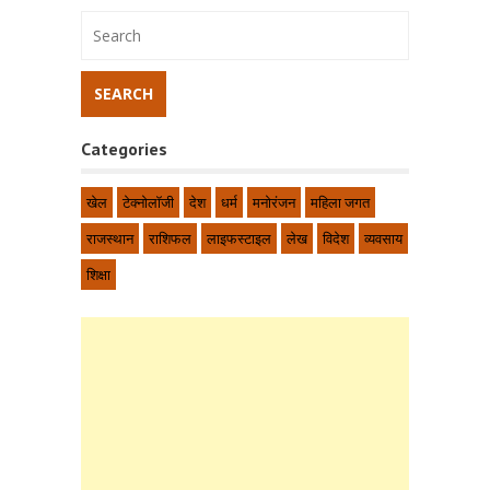
Categories
खेल
टेक्नोलॉजी
देश
धर्म
मनोरंजन
महिला जगत
राजस्थान
राशिफल
लाइफस्टाइल
लेख
विदेश
व्यवसाय
शिक्षा