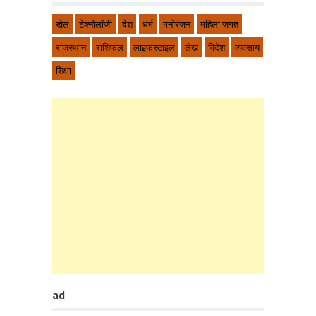
खेल
टेक्नोलॉजी
देश
धर्म
मनोरंजन
महिला जगत
राजस्थान
राशिफल
लाइफस्टाइल
लेख
विदेश
व्यवसाय
शिक्षा
ad