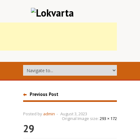
Previous Post
Posted by
admin
-
August 3, 2023
Original Image size:
293 × 172
29