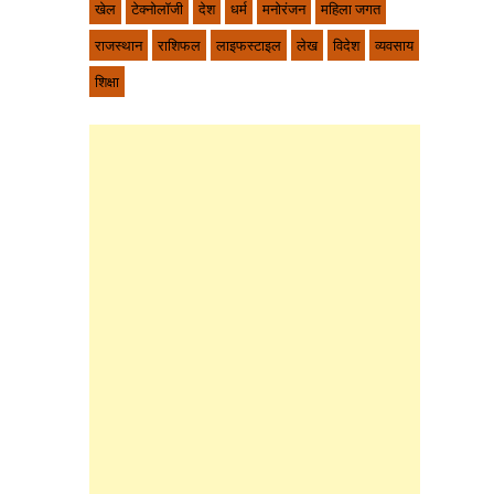
खेल
टेक्नोलॉजी
देश
धर्म
मनोरंजन
महिला जगत
राजस्थान
राशिफल
लाइफस्टाइल
लेख
विदेश
व्यवसाय
शिक्षा