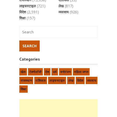
लाइफस्टाइल
(721)
लेख
(817)
विदेश
(2,591)
व्यवसाय
(926)
शिक्षा
(157)
Categories
खेल
टेक्नोलॉजी
देश
धर्म
मनोरंजन
महिला जगत
राजस्थान
राशिफल
लाइफस्टाइल
लेख
विदेश
व्यवसाय
शिक्षा