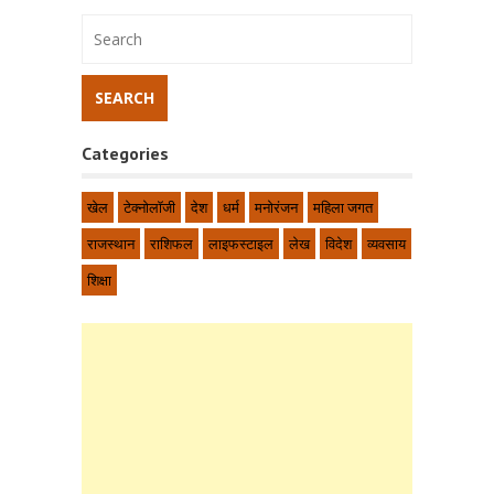
Categories
खेल
टेक्नोलॉजी
देश
धर्म
मनोरंजन
महिला जगत
राजस्थान
राशिफल
लाइफस्टाइल
लेख
विदेश
व्यवसाय
शिक्षा