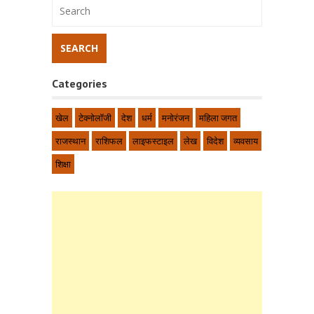
Categories
खेल
टेक्नोलॉजी
देश
धर्म
मनोरंजन
महिला जगत
राजस्थान
राशिफल
लाइफस्टाइल
लेख
विदेश
व्यवसाय
शिक्षा