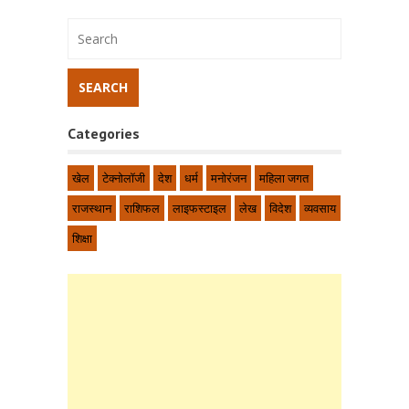
Categories
खेल
टेक्नोलॉजी
देश
धर्म
मनोरंजन
महिला जगत
राजस्थान
राशिफल
लाइफस्टाइल
लेख
विदेश
व्यवसाय
शिक्षा