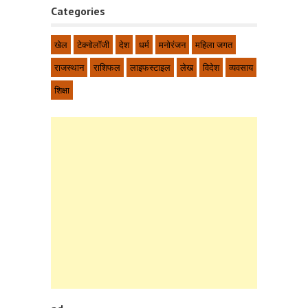
Categories
खेल
टेक्नोलॉजी
देश
धर्म
मनोरंजन
महिला जगत
राजस्थान
राशिफल
लाइफस्टाइल
लेख
विदेश
व्यवसाय
शिक्षा