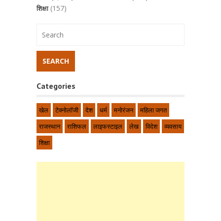
शिक्षा
(157)
Categories
खेल
टेक्नोलॉजी
देश
धर्म
मनोरंजन
महिला जगत
राजस्थान
राशिफल
लाइफस्टाइल
लेख
विदेश
व्यवसाय
शिक्षा