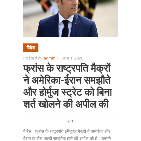
विदेश
Posted by
admin
-
June 1, 2026
फ्रांस के राष्ट्रपति मैक्रों
ने अमेरिका-ईरान समझौते
और होर्मुज स्‍ट्रेट को बिना
शर्त खोलने की अपील की
ram
पेरिस। फ्रांस के राष्ट्रपति इमैनुएल मैक्रों ने अमेरिका और
ईरान के बीच जल्दी समझौता होने की अपील की है। उन्होंने