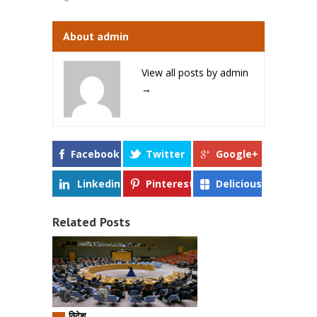
About admin
View all posts by admin
→
Facebook
Twitter
Google+
Linkedin
Pinterest
Delicious
Related Posts
विदेश