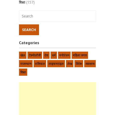
शिक्षा
(157)
Categories
खेल
टेक्नोलॉजी
देश
धर्म
मनोरंजन
महिला जगत
राजस्थान
राशिफल
लाइफस्टाइल
लेख
विदेश
व्यवसाय
शिक्षा