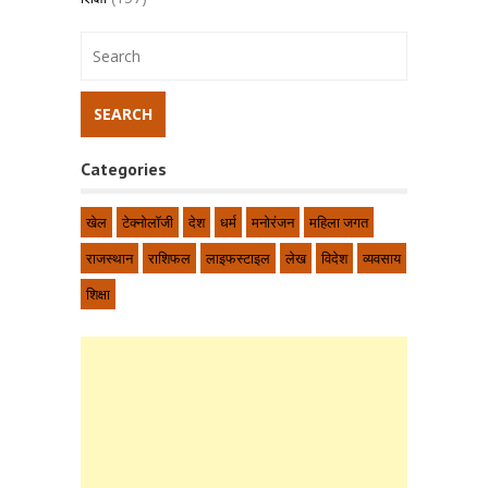
Categories
खेल
टेक्नोलॉजी
देश
धर्म
मनोरंजन
महिला जगत
राजस्थान
राशिफल
लाइफस्टाइल
लेख
विदेश
व्यवसाय
शिक्षा