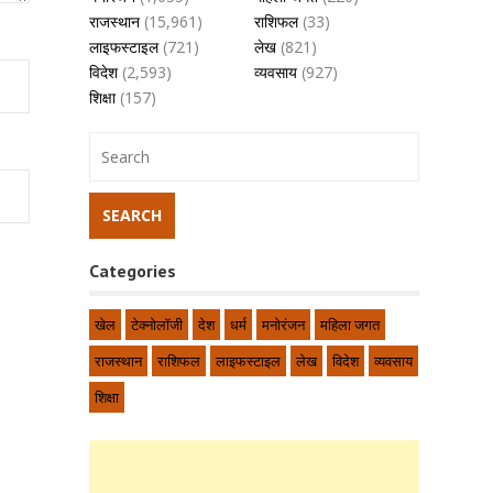
राजस्थान
(15,961)
राशिफल
(33)
लाइफस्टाइल
(721)
लेख
(821)
विदेश
(2,593)
व्यवसाय
(927)
शिक्षा
(157)
Categories
खेल
टेक्नोलॉजी
देश
धर्म
मनोरंजन
महिला जगत
राजस्थान
राशिफल
लाइफस्टाइल
लेख
विदेश
व्यवसाय
शिक्षा