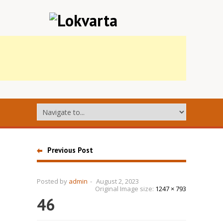
Previous Post
Posted by
admin
-
August 2, 2023
Original Image size:
1247 × 793
46