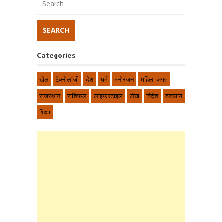
Categories
खेल
टेक्नोलॉजी
देश
धर्म
मनोरंजन
महिला जगत
राजस्थान
राशिफल
लाइफस्टाइल
लेख
विदेश
व्यवसाय
शिक्षा